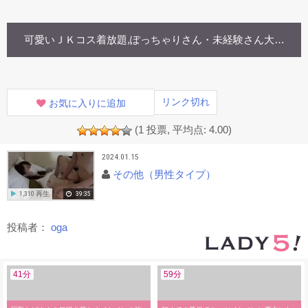
可愛いＪＫコス着放題,ぽっちゃりさん・未経験さん大歓迎！
お気に入りに追加
(
1
投票, 平均点:
4.00
)
2024.01.15
その他（男性タイプ）
1,310 再生
39:35
投稿者：
oga
41分
59分