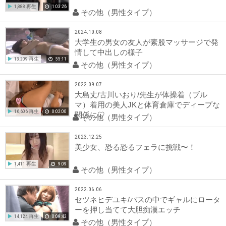
1,888 再生
1:03:26
その他（男性タイプ）
2024.10.08
大学生の男女の友人が素股マッサージで発
情して中出しの様子
13,209 再生
55:11
その他（男性タイプ）
2022.09.07
大島丈/古川いおり/先生が体操着（ブル
マ）着用の美人JKと体育倉庫でディープな
16,606 再生
0:02:00
関係に♡
その他（男性タイプ）
2023.12.25
美少女、恐る恐るフェラに挑戦〜！
1,411 再生
9:09
その他（男性タイプ）
2022.06.06
セツネヒデユキ/バスの中でギャルにロータ
ーを押し当てて大胆痴漢エッチ
14,124 再生
0:09:42
その他（男性タイプ）